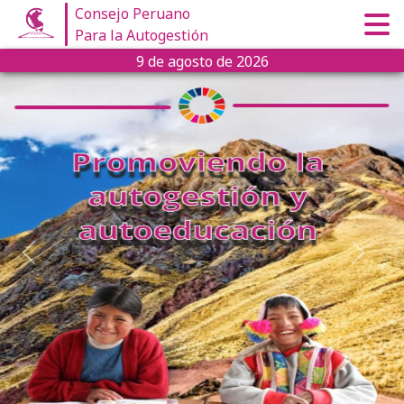
Consejo Peruano
Para la Autogestión
9 de agosto de 2026
Previous
Next